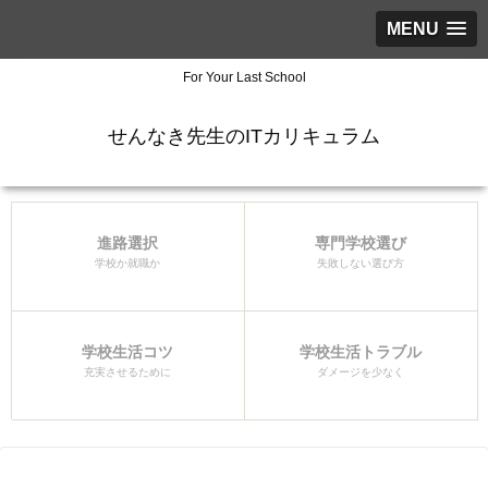
MENU
For Your Last School
せんなき先生のITカリキュラム
進路選択
専門学校選び
学校か就職か
失敗しない選び方
学校生活コツ
学校生活トラブル
充実させるために
ダメージを少なく