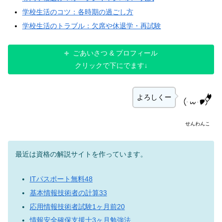
学校生活のコツ：各時期の過ごし方
学校生活のトラブル：欠席や休退学・再試験
ごあいさつ & プロフィール
クリックで下にでます↓
よろしくー
せんわんこ
最近は資格の解説サイトを作っています。
ITパスポート無料48
基本情報技術者の計算33
応用情報技術者試験1ヶ月前20
情報安全確保支援士3ヶ月勉強法