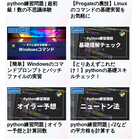
python練習問題 | 超初
【Progateの裏技】Linux
級！数の不思議体験
のコマンドの基礎実習を
お気軽に
コンピュータ
python
【簡単】Windowsのコマ
【とりあえずこれだ
ンドプロンプトとバッチ
け！】pythonの基礎スキ
ファイルの実習
ルチェック！
python
python
python練習問題 | オイラ
python練習問題 | √2など
ー予想と計算回数
の平方根を計算する