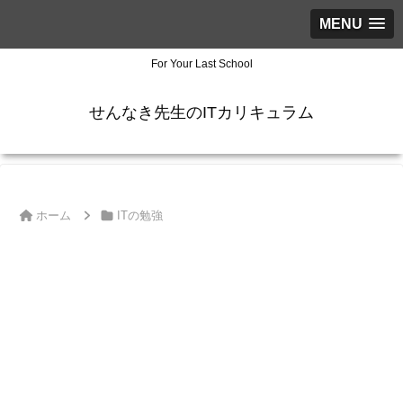
MENU
For Your Last School
せんなき先生のITカリキュラム
ホーム
ITの勉強