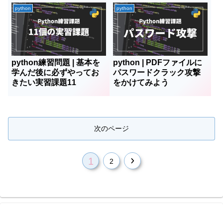
python
python
python練習問題 | 基本を
python | PDFファイルに
学んだ後に必ずやってお
パスワードクラック攻撃
きたい実習課題11
をかけてみよう
次のページ
1
次
2
へ