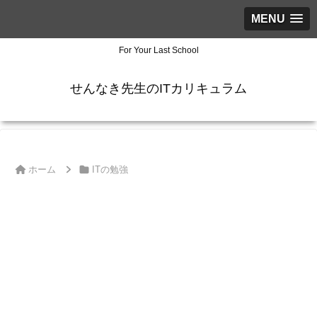
MENU
For Your Last School
せんなき先生のITカリキュラム
ホーム
ITの勉強