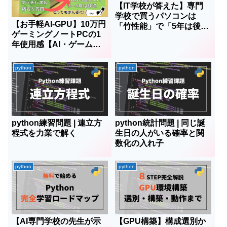
【IT学校が答えた】専門
学校で買うパソコンは
【お手軽AI-GPU】10万円
「竹性能」で「5年は後悔
ゲーミングノートPCの1
しない」
年使用感【AI・ゲーム性
能検証あり】Lenovo
Legion 5 560i 15ITH6
python
python
python練習問題 | 連立方
python統計問題 | 同じ誕
程式を力業で解く
生日の人がいる確率と関
数化の入れ子
python
python
【AI専門学校の先生が示
【GPU構築】構成選別か