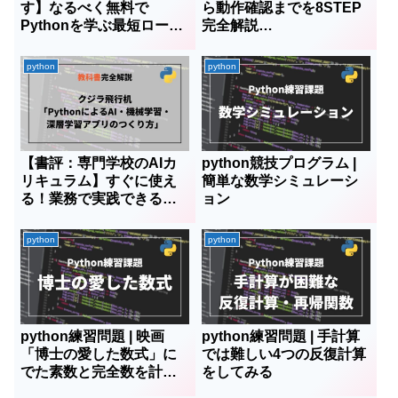
す】なるべく無料で
ら動作確認までを8STEP
Pythonを学ぶ最短ロード
完全解説
マップ【基礎から画像識
【anaconda+python+ten
別AIまで】
sorflow+cuda】
python
python
【書評：専門学校のAIカ
python競技プログラム |
リキュラム】すぐに使え
簡単な数学シミュレーシ
る！業務で実践できる！
ョン
PythonによるAI・機械学
習・深層学習アプリのつ
python
python
くり方
python練習問題 | 映画
python練習問題 | 手計算
「博士の愛した数式」に
では難しい4つの反復計算
でた素数と完全数を計算
をしてみる
する関数を作ろう