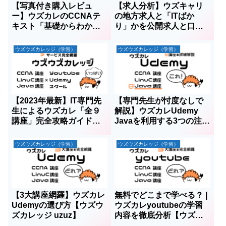
【写真付き購入レビュ
【求人分析】ウズキャリ
ー】ウズカレのCCNAテ
の地方求人と「ITばか
キスト「基礎からわか
り」かを公開求人と口コ
る!CCNA最短合格講義」
ミから徹底解説
ウズウズカレッジ（学習）
ウズウズカレッジ（学習）
【2023年最新】IT専門先
【専門先生が忖度なしで
生によるウズカレ「全９
解説】ウズカレUdemy
講座」完全攻略ガイド
Javaを利用する3つの注意
【ウズウズカレッジ
点【ウズウズカレッジ
uzuz】
uzuz】
ウズウズカレッジ（学習）
ウズウズカレッジ（学習）
【3大講座網羅】ウズカレ
無料でどこまで学べる？ |
Udemyの選び方【ウズウ
ウズカレyoutubeの学習
ズカレッジ uzuz】
内容を徹底分析【ウズウ
ズカレッジ uzuz】