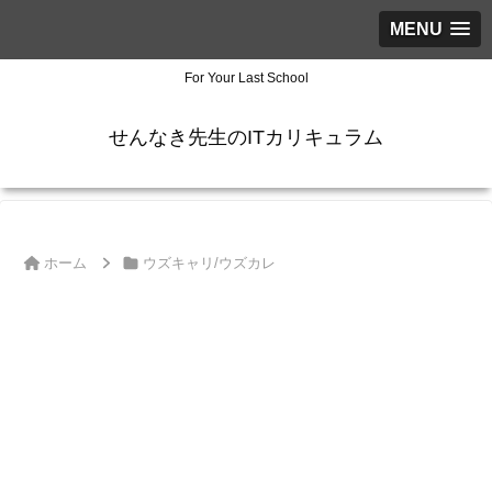
MENU
For Your Last School
せんなき先生のITカリキュラム
ホーム
ウズキャリ/ウズカレ