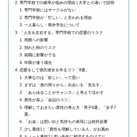
専門学校での確率が低めの理由 | 大学との違いで説明
専門学校にはサークルがない
専門学校が「忙しい」と言われる理由
一人暮らし・県外学生について
「人生を左右する」専門学校での恋愛のリスク
周囲への影響
別れた時のリスク
就職に影響がでる
年限が違う場合
恋愛をして彼氏彼女を作るコツ「8選」
大事なのは「欲しい」って思い
まずは「身の周りから」出会いを「見出す」
「あらゆることがチャンス」と考えて活かす
異性が喜ぶ「会話のコツ」
理解しておきたい異性の考え方「男子6選」「女子7
選」
「お金」は想い出と気持ちの表現には絶対必要
少し裏技1 | 「異性を理解している人」がお薦め
ちょっと裏技2 | 若い先生に相談するのはアリ