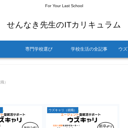
For Your Last School
せんなき先生のITカリキュラム
専門学校選び
学校生活の全記事
ウズ
就職）
）
ウズキャリ（就職）